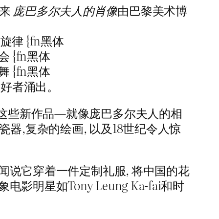
下来
庞巴多尔夫人的肖像
由巴黎美术博
o的旋律 {fn黑体
相会 {fn黑体
之舞 {fn黑体
有艺术爱好者涌出。
 "这些新作品—就像庞巴多尔夫人的相
器,复杂的绘画, 以及18世纪令人惊
传闻说它穿着一件定制礼服, 将中国的花
如Tony Leung Ka-fai和时