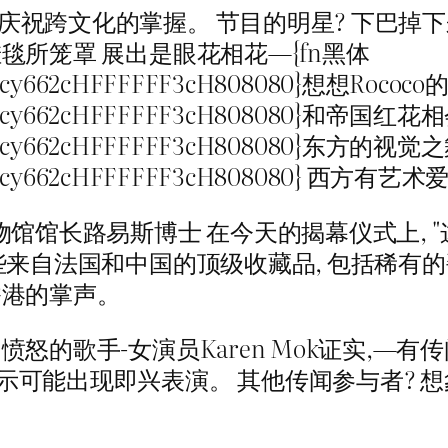
庆祝跨文化的掌握。 节目的明星? 下巴掉
毯所笼罩 展出是眼花相花—{fn黑体
67fscy662cHFFFFFF3cH808080}想想Rococ
67fscy662cHFFFFFF3cH808080}和帝国红花
67fscy662cHFFFFFF3cH808080}东方的视觉
x67fscy662cHFFFFFF3cH808080} 西方
物馆馆长路易斯博士 在今天的揭幕仪式上,
些来自法国和中国的顶级收藏品, 包括稀有的瓷
香港的掌声。
怒的歌手-女演员Karen Mok证实,—有
出现即兴表演。 其他传闻参与者? 想象电影明星