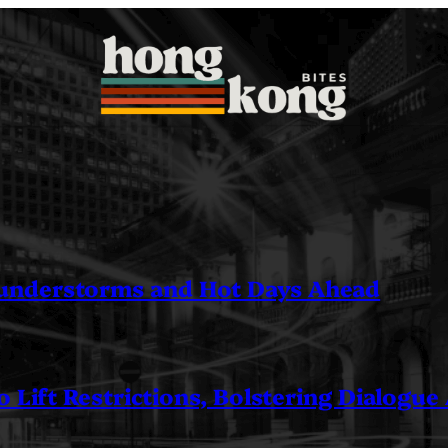
understorms and Hot Days Ahead
 Lift Restrictions, Bolstering Dialogue