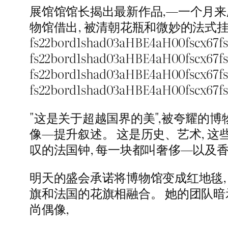
展馆馆馆长揭出最新作品,—一个月来
物馆借出, 被清朝花瓶和微妙的法式挂
fs22bord1shad03aHBE4aH00fscx
fs22bord1shad03aHBE4aH00fscx
fs22bord1shad03aHBE4aH00fscx
fs22bord1shad03aHBE4aH00fsc
"这是关于超越国界的美",被夸耀的博
像—提升叙述。 这是历史、艺术, 这
叹的法国钟, 每一块都叫奢侈—以及
明天的盛会承诺将博物馆变成红地毯, 愤
旗和法国的花旗相融合。 她的团队暗示可能
尚偶像,