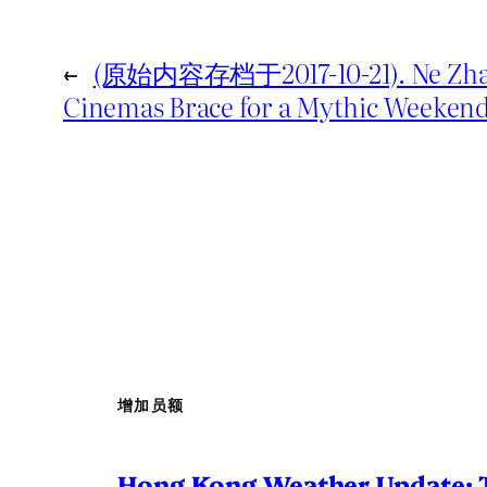
←
(原始内容存档于2017-10-21). Ne Zha 2
Cinemas Brace for a Mythic Weeken
增加员额
Hong Kong Weather Update: 