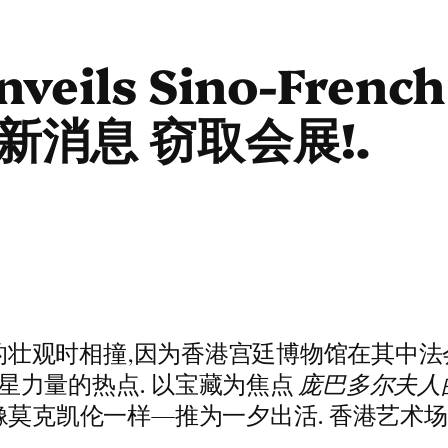
ils Sino-French
最新消息 窃取会展!.
7日的壮观时相撞,因为香港宫廷博物馆在其
星力量的热点. 以宝藏为焦点
庞巴多尔夫人
像莫克凯伦一样—推为一夕出活. 香港艺术场