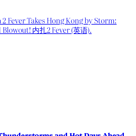
 Fever Takes Hong Kong by Storm:
d Blowout! 内扎2 Fever (英语).
Thunderstorms and Hot Days Ahead