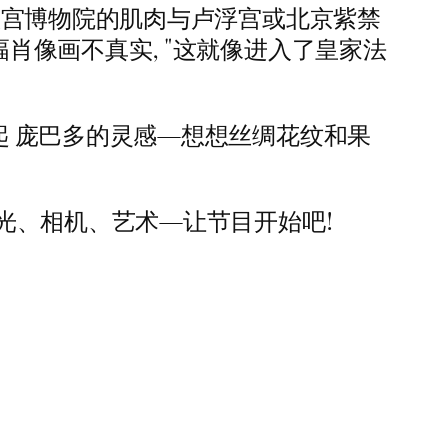
 故宫博物院的肌肉与卢浮宫或北京紫禁
肖像画不真实, "这就像进入了皇家法
起 庞巴多的灵感—想想丝绸花纹和果
灯光、相机、艺术—让节目开始吧!