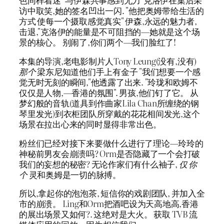
访中取笑,她的签名凹出一闪. "他把奥姆带给生活的
方式 使每一个摄取感觉真实" 伊森,永远的魅力者,
击退,"克洛伊的能量是不可阻挡的—她就是这个场
景的核心。 别闹了,你们两个—我们脸红了!
本集的导演,老电影制片人Tony Leung(没有,没有)
那个
梁东尼知道他们手上有金子 "我们想要一个感
觉无时无刻的瞬间,"他透露了出来. "玲珑和欧姆不
仅仅是人物,—香港的氛围". 男孩,他们钉了它。 从
梦幻般的音轨(道具到作曲家Lila Chan所缠绕的钢
琴里发光)到衣柜团队所穿戴的花花相间发光,这个
场景在拉出心来的同时显得非常出色。
粉丝们已经对接下来要做什么进行了理论—玲玲的
神秘前男友会崩溃吗? Orm是否隐藏了一个会打破
我们的妄想的秘密? 无论作家们有什么袖子,
仅 你
个
灵和奥姆是一切的脉搏。
所以,拿起你的泡泡茶, 短信你的戏剧团队, 并加入全
市的崩溃。 Ling和Orm把酒吧设为天高地高,香港
的展出场景又如何?. 这绝对是大火。 获取 TVB 流