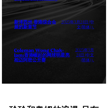
新泽西州 香港综合会
2025年3月24日 (中
展的新章节
文(简体) ).
2025年3月
Coleman Wong Chak-
lam:香港崛起的网球明星亮
24日 (中文
相迈阿密公开赛
(简体) ).