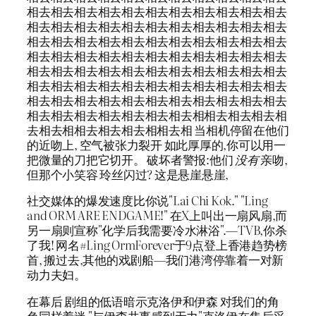
相去相去相去相去相去相去相去相去相去相去相去
相去相去相去相去相去相去相去相去相去相去相去
相去相去相去相去相去相去相去相去相去相去相去
相去相去相去相去相去相去相去相去相去相去相去
相去相去相去相去相去相去相去相去相去相去相去
相去相去相去相去相去相去相去相去相去相去相去
相去相去相去相去相去相去相去相去相去相去相去
相去相去相去相去相去相去相去相相去相去相去相
去相去相相去相去相去相相去相 当相机停留在他们
的近吻上, 空气被张力裂开 如此厚厚的,你可以用一
把微量的刀把它切开。 破坏者警报:他们
没有
亲吻,
但那个小笑容 玲丝闪过? 这是悬崖悬崖,
社交媒体的爆发速度比你说"Lai Chi Kok." "Ling
and ORM ARE ENDGAME!" 在X上叫出一扇风扇,而
另一扇则宣称"化学后我需要冷水淋浴".—TVB,你杀
了我! 网名#Ling OrmForever于9点登上香港趋势榜
首, 搬过去,其他的戏剧船—我们港湾停靠着一对新
动力夫妇。
在幕后 剧组的低语暗示克洛伊和伊森 对我们的角
色同样着迷 "与伊森共事感到无力"克洛伊在集后采