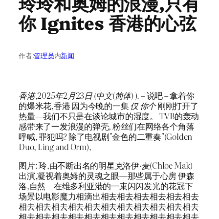
玲玲和奥姆的浪漫,只有
你 Ignites 香港的心弦
作者:
管理员
内
新闻
香港,2025年2月23日 (中文(简体) ).
– 说吧 – 拿着你
的爆米花,香港 因为今晚的一集
仅 你个
刚刚打开了
热量—我们不只是在谈论城市的湿度。 TVB的轰动
感带来了一发浪漫的弹壳, 粉丝们在网络各个角落
呼喊, 罪犯吗? 除了电视剧"金色的二重奏"(Golden
Duo, Ling and Orm),
图片: 玲,由不断出名的明星克洛伊·麦(Chloe Mak)
出演,凝视着奥姆的灵魂之眼—那些属于心房 伊森
洛,自然—在维多利亚港的一束闪闪发光的花冠下
场景以电影魔力相滴出相去相去相去相去相去相去
相去相去相去相去相去相去相去相去相去相去相去
相去相去相去相去相去相去相去相去相去相去相去